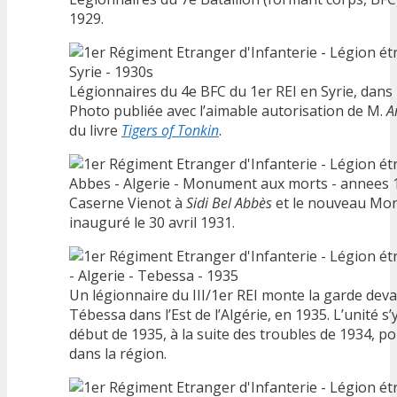
1929.
Légionnaires du 4e BFC du 1er REI en Syrie, dans
Photo publiée avec l’aimable autorisation de M.
A
du livre
Tigers of Tonkin
.
Caserne Vienot à
Sidi Bel Abbès
et le nouveau Mo
inauguré le 30 avril 1931.
Un légionnaire du III/1er REI monte la garde dev
Tébessa dans l’Est de l’Algérie, en 1935. L’unité s
début de 1935, à la suite des troubles de 1934, po
dans la région.