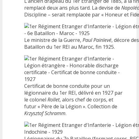
L’ancien drapeau du 1er Etranger de 1885, à la fin 
remplacé deux ans plus tard. La devise de
Napolé
Discipline – serait remplacée par « Honeur et Fidel
Le ministre de la Guerre,
Paul Painlevé
, décore de
Bataillon du 1er REI au Maroc, fin 1925.
Certificat de bonne conduite pour un
légionnaire du 1er REI, délivré en 1927 par
le colonel
Rollet
, alors chef de corps, et
futur « Père de la Légion ». Collection de
Krzysztof Schramm
.
Légionnaires du 7e Bataillon (formant corps, BFC