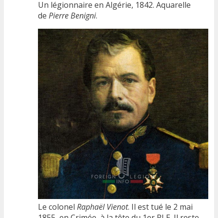
Un légionnaire en Algérie, 1842. Aquarelle
de
Pierre Benigni
.
Le colonel
Raphaël Vienot
. Il est tué le 2 mai
1855, en Crimée, à la tête du 1er RLE. Il reste