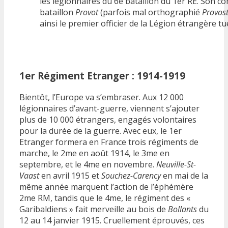
les légionnaires du 6e bataillon du 1er RE. Son c
bataillon
Provot
(parfois mal orthographié
Provos
ainsi le premier officier de la Légion étrangère t
1er Régiment Etranger : 1914-1919
Bientôt, l’Europe va s’embraser. Aux 12 000
légionnaires d’avant-guerre, viennent s’ajouter
plus de 10 000 étrangers, engagés volontaires
pour la durée de la guerre. Avec eux, le 1er
Etranger formera en France trois régiments de
marche, le 2me en août 1914, le 3me en
septembre, et le 4me en novembre.
Neuville-St-
Vaast
en avril 1915 et
Souchez-Carency
en mai de la
même année marquent l’action de l’éphémère
2me RM, tandis que le 4me, le régiment des «
Garibaldiens » fait merveille au bois de
Bollants
du
12 au 14 janvier 1915. Cruellement éprouvés, ces