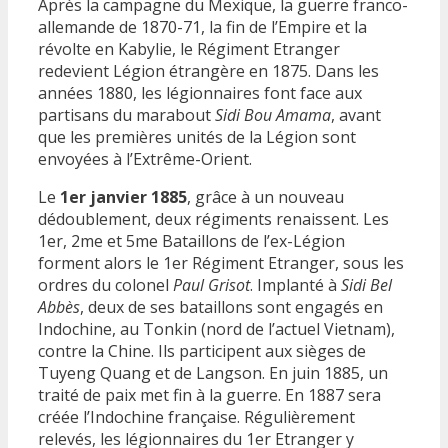
Après la campagne du Mexique, la guerre franco-
allemande de 1870-71, la fin de l’Empire et la
révolte en Kabylie, le Régiment Etranger
redevient Légion étrangère en 1875. Dans les
années 1880, les légionnaires font face aux
partisans du marabout
Sidi Bou Amama
, avant
que les premières unités de la Légion sont
envoyées à l’Extrême-Orient.
Le
1er janvier 1885
, grâce à un nouveau
dédoublement, deux régiments renaissent. Les
1er, 2me et 5me Bataillons de l’ex-Légion
forment alors le 1er Régiment Etranger, sous les
ordres du colonel
Paul Grisot
. Implanté à
Sidi Bel
Abbès
, deux de ses bataillons sont engagés en
Indochine, au Tonkin (nord de l’actuel Vietnam),
contre la Chine. Ils participent aux sièges de
Tuyeng Quang et de Langson. En juin 1885, un
traité de paix met fin à la guerre. En 1887 sera
créée l’Indochine française. Régulièrement
relevés, les légionnaires du 1er Etranger y