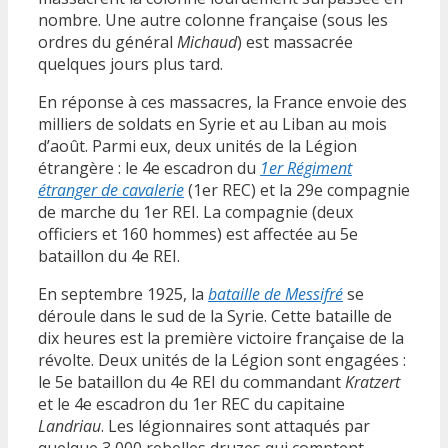
nombre. Une autre colonne française (sous les
ordres du général
Michaud
) est massacrée
quelques jours plus tard.
En réponse à ces massacres, la France envoie des
milliers de soldats en Syrie et au Liban au mois
d’août. Parmi eux, deux unités de la Légion
étrangère : le 4e escadron du
1er Régiment
étranger de cavalerie
(1er REC) et la 29e compagnie
de marche du 1er REI. La compagnie (deux
officiers et 160 hommes) est affectée au 5e
bataillon du 4e REI.
En septembre 1925, la
bataille de Messifré
se
déroule dans le sud de la Syrie. Cette bataille de
dix heures est la première victoire française de la
révolte. Deux unités de la Légion sont engagées :
le 5e bataillon du 4e REI du commandant
Kratzert
et le 4e escadron du 1er REC du capitaine
Landriau
. Les légionnaires sont attaqués par
quelque 3 000 rebelles druzes qui comptent