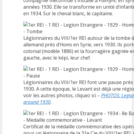
compagnie méconnue s’installe à
Palmyre
, en Syr
années 1930. Elle se transforme en unité d’infant
en 1934. Sur le cheval blanc, le capitaine.
Légionnaires du VIII/1er REI autour de la tombe 
allemand près d’
Homs
en Syrie, vers 1930. Ils por
colonial (modèle 1886) et la fourragère gagnée e
gauche, avec le képi, leur chef.
Légionnaires du VIII/1er REI font une pause près 
1930. A cette époque, le Levant est déjà une régi
voir les autres photos, cliquez ici –
PHOTOS: Legionn
around 1930
.
Certificat de la médaille commémorative des opér
pour un légionnaire de la 31e Cie du VIII/1er REI,