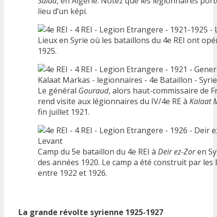
Saïda
, en Algérie. Notez que les légionnaires port
lieu d’un képi.
Lieux en Syrie où les bataillons du 4e REI ont opé
1925.
Le général
Gouraud
, alors haut-commissaire de F
rend visite aux légionnaires du IV/4e RE à
Kalaat 
fin juillet 1921.
Camp du 5e bataillon du 4e REI à
Deir ez-Zor
en Syr
des années 1920. Le camp a été construit par les 
entre 1922 et 1926.
La grande révolte syrienne 1925-1927