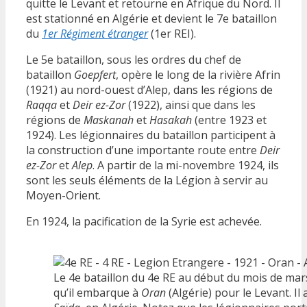
quitte le Levant et retourne en Afrique du Nord. Il
est stationné en Algérie et devient le 7e bataillon
du
1er Régiment étranger
(1er REI).
Le 5e bataillon, sous les ordres du chef de
bataillon
Goepfert
, opère le long de la rivière Afrin
(1921) au nord-ouest d’Alep, dans les régions de
Raqqa
et
Deir ez-Zor
(1922), ainsi que dans les
régions de
Maskanah
et
Hasakah
(entre 1923 et
1924). Les légionnaires du bataillon participent à
la construction d’une importante route entre
Deir
ez-Zor
et
Alep
. A partir de la mi-novembre 1924, ils
sont les seuls éléments de la Légion à servir au
Moyen-Orient.
En 1924, la pacification de la Syrie est achevée.
Le 4e bataillon du 4e RE au début du mois de mar
qu’il embarque à
Oran
(Algérie) pour le Levant. Il