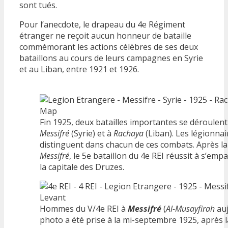
sont tués.
Pour l’anecdote, le drapeau du 4e Régiment
étranger ne reçoit aucun honneur de bataille
commémorant les actions célèbres de ses deux
bataillons au cours de leurs campagnes en Syrie
et au Liban, entre 1921 et 1926.
Fin 1925, deux batailles importantes se déroulent
Messifré
(Syrie) et à
Rachaya
(Liban). Les légionnai
distinguent dans chacun de ces combats. Après la 
Messifré
, le 5e bataillon du 4e REI réussit à s’emp
la capitale des Druzes.
Hommes du V/4e REI à
Messifré
(
Al-Musayfirah
auj
photo a été prise à la mi-septembre 1925, après la