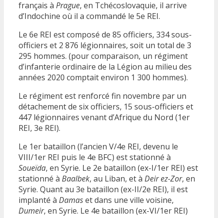
français à
Prague
, en Tchécoslovaquie, il arrive
d’Indochine où il a commandé le 5e REI.
Le 6e REI est composé de 85 officiers, 334 sous-
officiers et 2 876 légionnaires, soit un total de 3
295 hommes. (pour comparaison, un régiment
d’infanterie ordinaire de la Légion au milieu des
années 2020 comptait environ 1 300 hommes).
Le régiment est renforcé fin novembre par un
détachement de six officiers, 15 sous-officiers et
447 légionnaires venant d’Afrique du Nord (1er
REI, 3e REI).
Le 1er bataillon (l’ancien V/4e REI, devenu le
VIII/1er REI puis le 4e BFC) est stationné à
Soueïda
, en Syrie. Le 2e bataillon (ex-I/1er REI) est
stationné à
Baalbek
, au Liban, et à
Deir ez-Zor
, en
Syrie. Quant au 3e bataillon (ex-II/2e REI), il est
implanté à
Damas
et dans une ville voisine,
Dumeir
, en Syrie. Le 4e bataillon (ex-VI/1er REI)