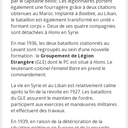
par le capitaine
Belloc
. Ces légionnaires portent
également une fourragère grâce à deux citations
obtenues au Maroc. Implanté à
Baalbek
, au Liban,
le bataillon est également transformé en unité «
formant corps ». Deux de ses quatre compagnies
sont détachées à
Homs
en Syrie.
En mai 1936, les deux bataillons stationnés au
Levant sont regroupés au sein d’une nouvelle
formation : le
Groupement de Légion
Etrangère
(GLE) dont le PC est situé à
Homs
. Le
lieutenant-colonel
Fernand Barre
en prend le
commandement.
La vie en Syrie et au Liban est relativement calme
après la fin de la révolte en 1927. Les bataillons
du GLE assurent le maintien de l’ordre,
participent aux exercices et manœuvres militaires
et effectuent des travaux.
En 1939, en raison de la détérioration de la
situation politique en Europe et de la nouvelle