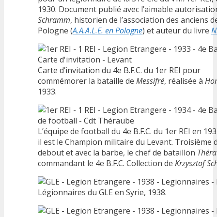
1930. Document publié avec l’aimable autorisati
Schramm
, historien de l’association des anciens d
Pologne (
A.A.A.L.E. en Pologne
) et auteur du livre
N
Carte d’invitation du 4e B.F.C. du 1er REI pour
commémorer la bataille de
Messifré
, réalisée à
Ho
1933.
L’équipe de football du 4e B.F.C. du 1er REI en 19
il est le Champion militaire du Levant. Troisième 
debout et avec la barbe, le chef de bataillon
Thér
commandant le 4e B.F.C. Collection de
Krzysztof S
Légionnaires du GLE en Syrie, 1938.