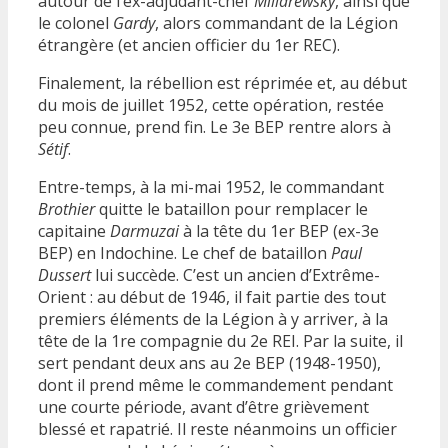
autour de l’ex-adjudant-chef
Millarewsky
, ainsi que
le colonel
Gardy
, alors commandant de la Légion
étrangère (et ancien officier du 1er REC).
Finalement, la rébellion est réprimée et, au début
du mois de juillet 1952, cette opération, restée
peu connue, prend fin. Le 3e BEP rentre alors à
Sétif
.
Entre-temps, à la mi-mai 1952, le commandant
Brothier
quitte le bataillon pour remplacer le
capitaine
Darmuzai
à la tête du 1er BEP (ex-3e
BEP) en Indochine. Le chef de bataillon
Paul
Dussert
lui succède. C’est un ancien d’Extrême-
Orient : au début de 1946, il fait partie des tout
premiers éléments de la Légion à y arriver, à la
tête de la 1re compagnie du 2e REI. Par la suite, il
sert pendant deux ans au 2e BEP (1948-1950),
dont il prend même le commandement pendant
une courte période, avant d’être grièvement
blessé et rapatrié. Il reste néanmoins un officier