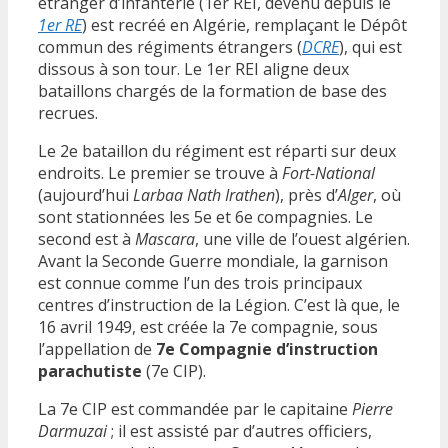
étranger d’infanterie (1er REI, devenu depuis le
1er RE
) est recréé en Algérie, remplaçant le Dépôt
commun des régiments étrangers (
DCRE
), qui est
dissous à son tour. Le 1er REI aligne deux
bataillons chargés de la formation de base des
recrues.
Le 2e bataillon du régiment est réparti sur deux
endroits. Le premier se trouve à
Fort-National
(aujourd’hui
Larbaa Nath Irathen
), près d’
Alger
, où
sont stationnées les 5e et 6e compagnies. Le
second est à
Mascara
, une ville de l’ouest algérien.
Avant la Seconde Guerre mondiale, la garnison
est connue comme l’un des trois principaux
centres d’instruction de la Légion. C’est là que, le
16 avril 1949, est créée la 7e compagnie, sous
l’appellation de
7e Compagnie d’instruction
parachutiste
(7e CIP).
La 7e CIP est commandée par le capitaine
Pierre
Darmuzai
; il est assisté par d’autres officiers,