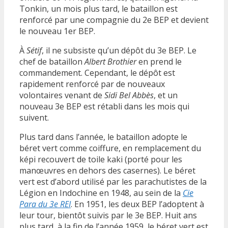
Tonkin, un mois plus tard, le bataillon est
renforcé par une compagnie du 2e BEP et devient
le nouveau 1er BEP.
À
Sétif
, il ne subsiste qu’un dépôt du 3e BEP. Le
chef de bataillon
Albert Brothier
en prend le
commandement. Cependant, le dépôt est
rapidement renforcé par de nouveaux
volontaires venant de
Sidi Bel Abbès
, et un
nouveau 3e BEP est rétabli dans les mois qui
suivent.
Plus tard dans l’année, le bataillon adopte le
béret vert comme coiffure, en remplacement du
képi recouvert de toile kaki (porté pour les
manœuvres en dehors des casernes). Le béret
vert est d’abord utilisé par les parachutistes de la
Légion en Indochine en 1948, au sein de la
Cie
Para du 3e REI
. En 1951, les deux BEP l’adoptent à
leur tour, bientôt suivis par le 3e BEP. Huit ans
plus tard, à la fin de l’année 1959, le béret vert est