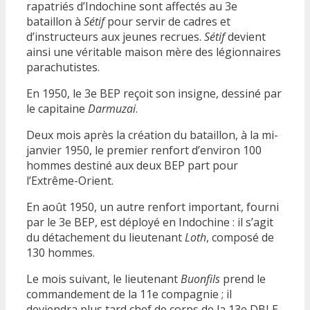
rapatriés d’Indochine sont affectés au 3e
bataillon à
Sétif
pour servir de cadres et
d’instructeurs aux jeunes recrues.
Sétif
devient
ainsi une véritable maison mère des légionnaires
parachutistes.
En 1950, le 3e BEP reçoit son insigne, dessiné par
le capitaine
Darmuzai
.
Deux mois après la création du bataillon, à la mi-
janvier 1950, le premier renfort d’environ 100
hommes destiné aux deux BEP part pour
l’Extrême-Orient.
En août 1950, un autre renfort important, fourni
par le 3e BEP, est déployé en Indochine : il s’agit
du détachement du lieutenant
Loth
, composé de
130 hommes.
Le mois suivant, le lieutenant
Buonfils
prend le
commandement de la 11e compagnie ; il
deviendra plus tard chef de corps de la 13e DBLE